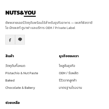
NUTS&
YOU
ซัพพลายเออร์วัตถุดิบพร้อมใช้สำหรับธุรกิจอาหาร — เพสท์พิสตาชิ
โอ นัทเพสท์ คูนาฟา และบริการ OEM / Private Label
สินค้า
ธุรกิจของเรา
วัตถุดิบทั้งหมด
โซลูชันธุรกิจ
Pistachio & Nut Paste
OEM / รับผลิต
Baked
รีวิวจากลูกค้า
Chocolate & Bakery
มาตรฐานโรงงาน
ช่วยเหลือ